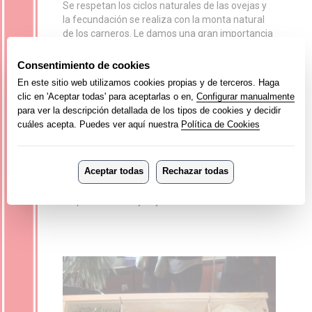
Se respetan los ciclos naturales de las ovejas y
la fecundación se realiza con la monta natural
de los carneros. Le damos una gran importancia
a la salud de las ovejas, pues ésta es una señal
del bienestar de las mismas, además los
corderos suelen estar con sus madres tomando
leche el tiempo necesario hasta garantizar su
óptimo crecimiento.
Hemos apostado por la venta directa, vendiendo
directamente en los comercios y Restaurantes
de Donostialdea y garantizando a nuestros
clientes unos productos que además de ser
sanos y de gran sabor (pues no tienen residuos
tóxicos ni transgénicos), están producidos
respetando las leyes y ritmos de la naturaleza.