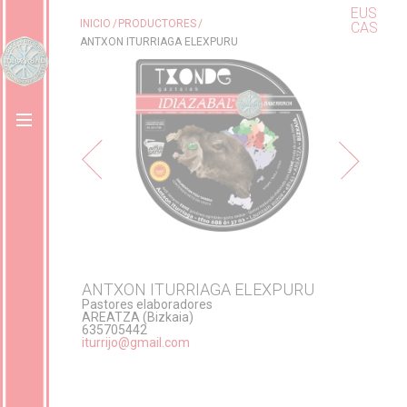
EUS
INICIO
PRODUCTORES
CAS
ANTXON ITURRIAGA ELEXPURU
ANTXON ITURRIAGA ELEXPURU
Pastores elaboradores
AREATZA (Bizkaia)
635705442
iturrijo@gmail.com