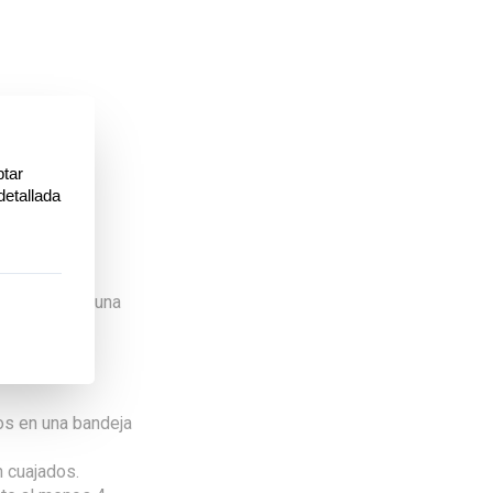
asta obtener una
verter en el
los en una bandeja
n cuajados.