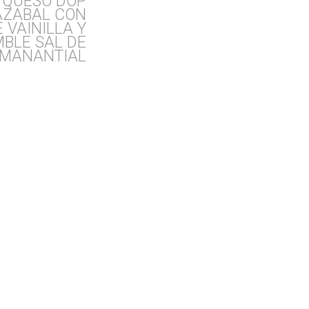
 QUESO DOP
AZABAL CON
 VAINILLA Y
BLE SAL DE
MANANTIAL