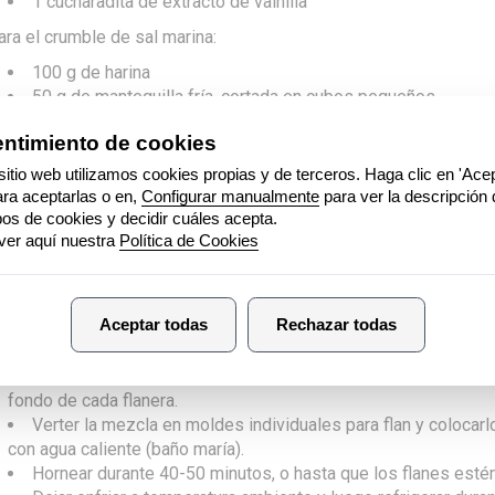
1 cucharadita de extracto de vainilla
ara el crumble de sal marina:
100 g de harina
50 g de mantequilla fría, cortada en cubos pequeños
50 g de azúcar
1 cucharadita de sal marina en escamas
laboración
lan de Queso Idiazabal:
Precalentar el horno a 140°C.
Mezclar bien todos los ingredientes del flan con un mixer h
mezcla homogénea.
Dejar enfriar un poco.
Hacer un caramelo rubio en una olla con un poco de azúcar y 
fondo de cada flanera.
Verter la mezcla en moldes individuales para flan y colocar
con agua caliente (baño maría).
Hornear durante 40-50 minutos, o hasta que los flanes esté