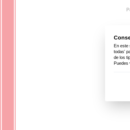
P
E
F