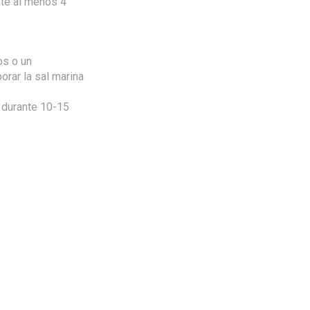
nte al menos 4
os o un
orar la sal marina
r durante 10-15